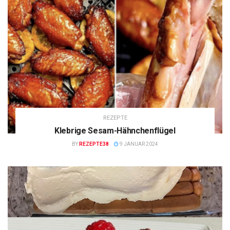
REZEPTE
Klebrige Sesam-Hähnchenflügel
BY
REZEPTE38
9 JANUAR 2024