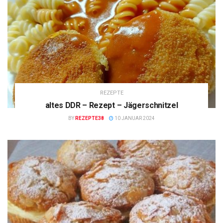
REZEPTE
altes DDR – Rezept – Jägerschnitzel
BY
REZEPTE38
10 JANUAR 2024