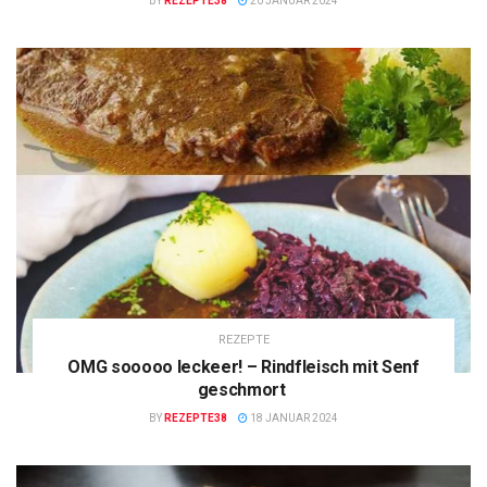
BY
REZEPTE38
20 JANUAR 2024
REZEPTE
OMG sooooo leckeer! – Rindfleisch mit Senf
geschmort
BY
REZEPTE38
18 JANUAR 2024