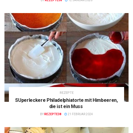
BY
REZEPTE38
12 JANUAR 2026
REZEPTE
SUperleckere Philadelphiatorte mit Himbeeren,
die ist ein Muss
BY
REZEPTE38
21 FEBRUAR 2024