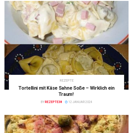
REZEPTE
Tortellini mit Käse Sahne Soße – Wirklich ein
Traum!
BY
REZEPTE38
12 JANUAR 2024