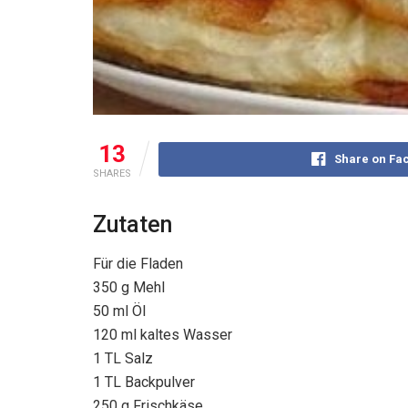
13
Share on Fa
SHARES
Zutaten
Für die Fladen
350 g Mehl
50 ml Öl
120 ml kaltes Wasser
1 TL Salz
1 TL Backpulver
250 g Frischkäse