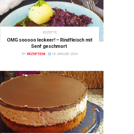
REZEPTE
OMG sooooo leckeer! – Rindfleisch mit
Senf geschmort
BY
REZEPTE38
18 JANUAR 2024