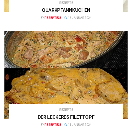
REZEPTE
QUARKPFANNKUCHEN
BY
REZEPTE38
16 JANUAR 2024
REZEPTE
DER LECKERES FILETTOPF
BY
REZEPTE38
14 JANUAR 2024