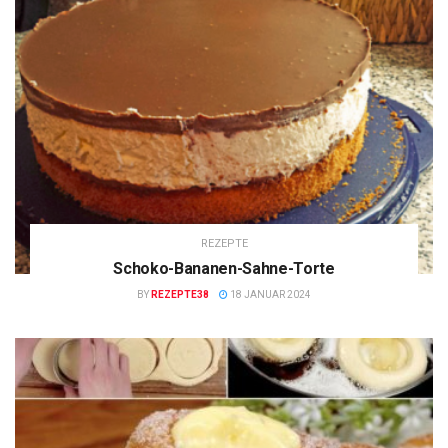
REZEPTE
Schoko-Bananen-Sahne-Torte
BY
REZEPTE38
18 JANUAR 2024