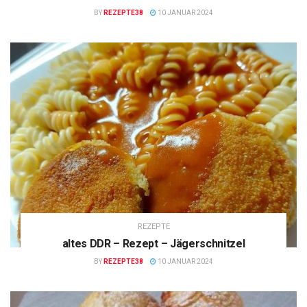
BY
REZEPTE38
10 JANUAR 2024
REZEPTE
altes DDR – Rezept – Jägerschnitzel
BY
REZEPTE38
10 JANUAR 2024