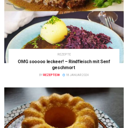
REZEPTE
OMG sooooo leckeer! – Rindfleisch mit Senf
geschmort
BY
REZEPTE38
18 JANUAR 2024