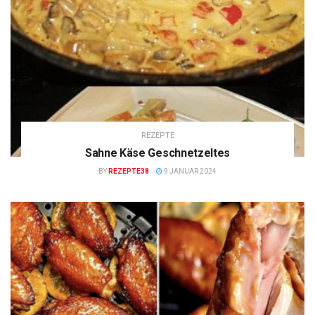
REZEPTE
Sahne Käse Geschnetzeltes
BY
REZEPTE38
9 JANUAR 2024