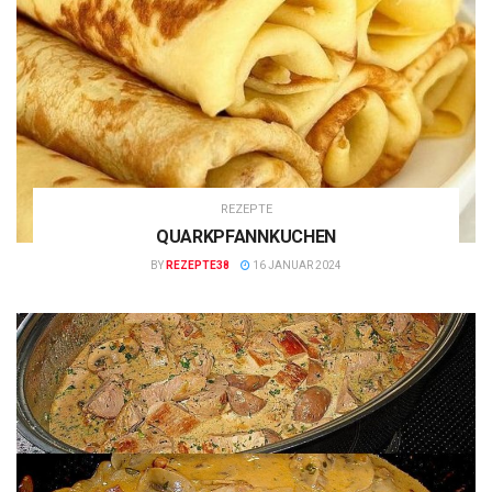
REZEPTE
QUARKPFANNKUCHEN
BY
REZEPTE38
16 JANUAR 2024