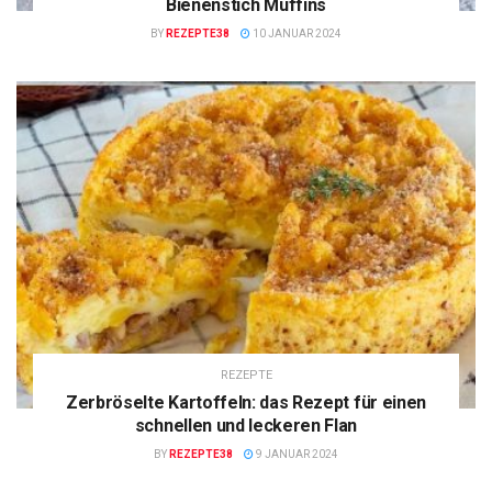
Bienenstich Muffins
BY
REZEPTE38
10 JANUAR 2024
REZEPTE
Zerbröselte Kartoffeln: das Rezept für einen
schnellen und leckeren Flan
BY
REZEPTE38
9 JANUAR 2024