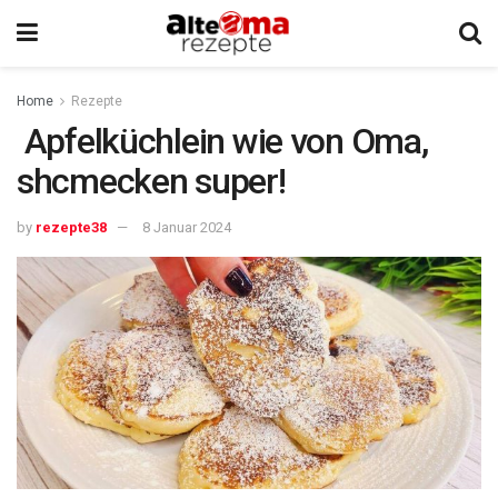
Home
Rezepte
Apfelküchlein wie von Oma,
shcmecken super!
by
rezepte38
8 Januar 2024