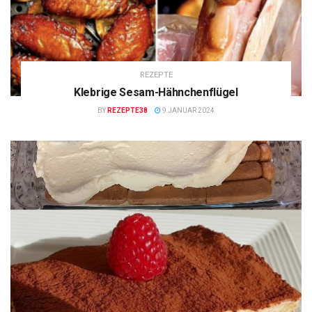
REZEPTE
Klebrige Sesam-Hähnchenflügel
BY
REZEPTE38
9 JANUAR 2024