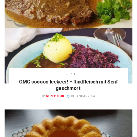
REZEPTE
OMG sooooo leckeer! – Rindfleisch mit Senf
geschmort
BY
REZEPTE38
18 JANUAR 2024