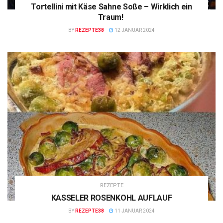
Tortellini mit Käse Sahne Soße – Wirklich ein
Traum!
BY
REZEPTE38
12 JANUAR 2024
REZEPTE
KASSELER ROSENKOHL AUFLAUF
BY
REZEPTE38
11 JANUAR 2024