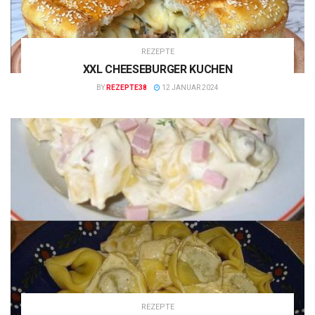
REZEPTE
XXL CHEESEBURGER KUCHEN
BY
REZEPTE38
12 JANUAR 2024
REZEPTE