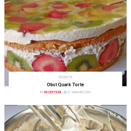
REZEPTE
Obst Quark Torte
BY
REZEPTE38
27 JANUAR 2024