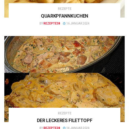
REZEPTE
QUARKPFANNKUCHEN
BY
REZEPTE38
16 JANUAR 2024
REZEPTE
DER LECKERES FILETTOPF
BY
REZEPTE38
14 JANUAR 2024