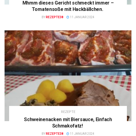
Mhmm dieses Gericht schmeckt immer –
Tomatensoße mit Hackbällchen.
BY
REZEPTE38
11 JANUAR 2024
REZEPTE
Schweinenacken mit Biersauce, Einfach
Schmakofatz!
BY
REZEPTE38
11 JANUAR 2024