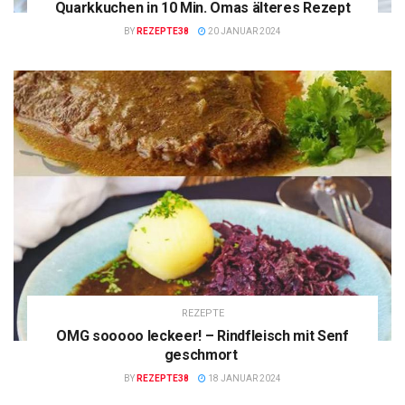
Quarkkuchen in 10 Min. Omas älteres Rezept
BY
REZEPTE38
20 JANUAR 2024
REZEPTE
OMG sooooo leckeer! – Rindfleisch mit Senf
geschmort
BY
REZEPTE38
18 JANUAR 2024