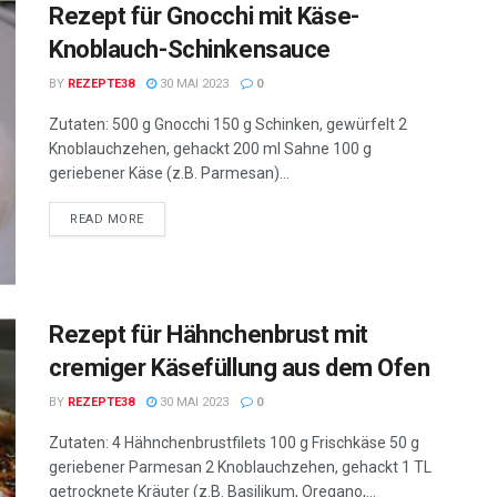
Rezept für Gnocchi mit Käse-
Knoblauch-Schinkensauce
BY
REZEPTE38
30 MAI 2023
0
Zutaten: 500 g Gnocchi 150 g Schinken, gewürfelt 2
Knoblauchzehen, gehackt 200 ml Sahne 100 g
geriebener Käse (z.B. Parmesan)...
READ MORE
Rezept für Hähnchenbrust mit
cremiger Käsefüllung aus dem Ofen
BY
REZEPTE38
30 MAI 2023
0
Zutaten: 4 Hähnchenbrustfilets 100 g Frischkäse 50 g
geriebener Parmesan 2 Knoblauchzehen, gehackt 1 TL
getrocknete Kräuter (z.B. Basilikum, Oregano,...