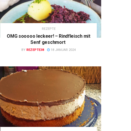
REZEPTE
OMG sooooo leckeer! – Rindfleisch mit
Senf geschmort
BY
REZEPTE38
18 JANUAR 2024