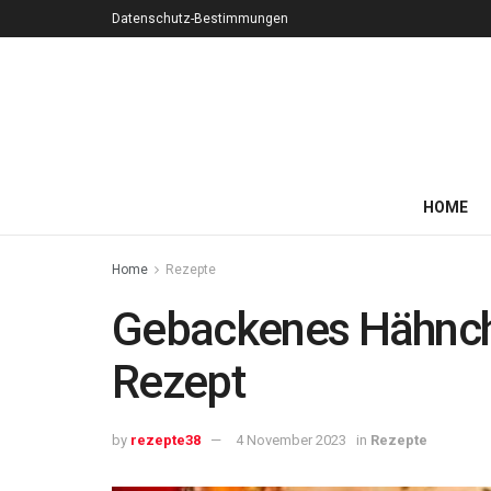
Datenschutz-Bestimmungen
HOME
Home
Rezepte
Gebackenes Hähnche
Rezept
by
rezepte38
4 November 2023
in
Rezepte