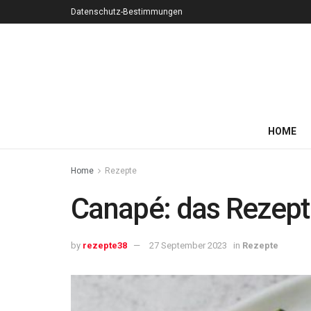
Datenschutz-Bestimmungen
HOME
Home
Rezepte
Canapé: das Rezept f
by
rezepte38
27 September 2023
in
Rezepte