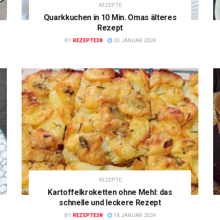
REZEPTE
Quarkkuchen in 10 Min. Omas älteres
Rezept
BY
REZEPTE38
20 JANUAR 2024
REZEPTE
Kartoffelkroketten ohne Mehl: das
schnelle und leckere Rezept
BY
REZEPTE38
18 JANUAR 2024