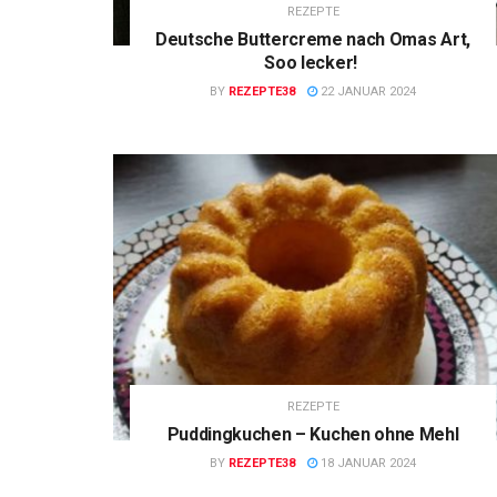
REZEPTE
Deutsche Buttercreme nach Omas Art,
Soo lecker!
BY
REZEPTE38
22 JANUAR 2024
REZEPTE
Puddingkuchen – Kuchen ohne Mehl
BY
REZEPTE38
18 JANUAR 2024