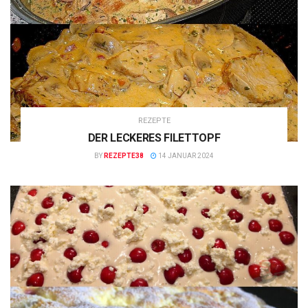
REZEPTE
DER LECKERES FILETTOPF
BY
REZEPTE38
14 JANUAR 2024