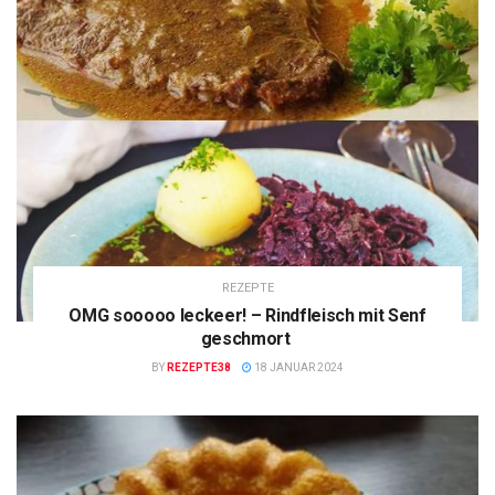
REZEPTE
OMG sooooo leckeer! – Rindfleisch mit Senf
geschmort
BY
REZEPTE38
18 JANUAR 2024