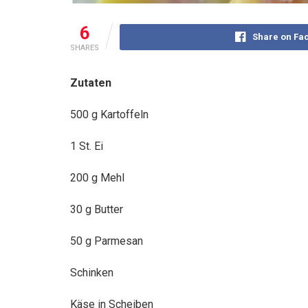
6
Share on Fa
SHARES
Zutaten
500 g Kartoffeln
1 St. Ei
200 g Mehl
30 g Butter
50 g Parmesan
Schinken
Käse in Scheiben