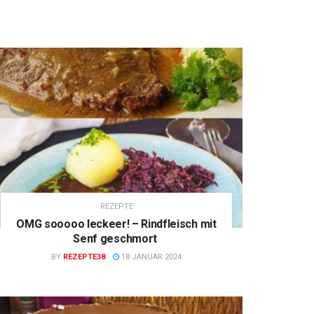
REZEPTE
OMG sooooo leckeer! – Rindfleisch mit
Senf geschmort
BY
REZEPTE38
18 JANUAR 2024