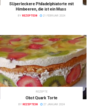
SUperleckere Philadelphiatorte mit
Himbeeren, die ist ein Muss
BY
REZEPTE38
21 FEBRUAR 2024
REZEPTE
Obst Quark Torte
BY
REZEPTE38
27 JANUAR 2024