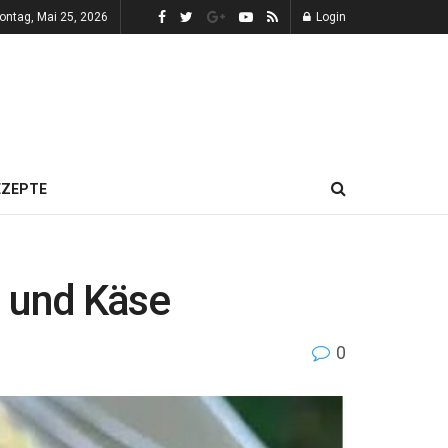
ontag, Mai 25, 2026
Login
EZEPTE
n und Käse
0