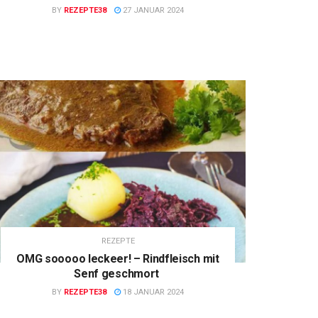
BY
REZEPTE38
27 JANUAR 2024
REZEPTE
OMG sooooo leckeer! – Rindfleisch mit
Senf geschmort
BY
REZEPTE38
18 JANUAR 2024