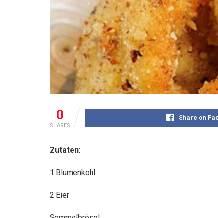
0
Share on Fa
SHARES
Zutaten
:
1 Blumenkohl
2 Eier
Semmelbrösel