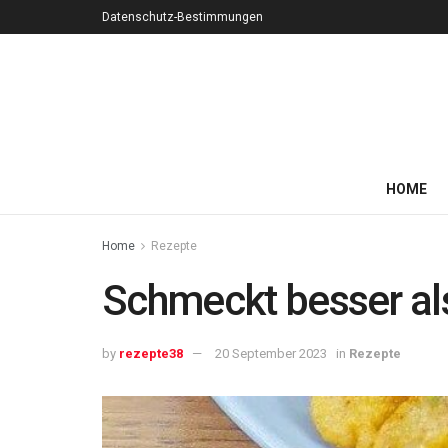
Datenschutz-Bestimmungen
HOME
Home
Rezepte
Schmeckt besser als
by
rezepte38
20 September 2023
in
Rezepte