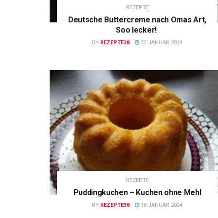
REZEPTE
Deutsche Buttercreme nach Omas Art,
Soo lecker!
BY
REZEPTE38
22 JANUAR 2024
REZEPTE
Puddingkuchen – Kuchen ohne Mehl
BY
REZEPTE38
18 JANUAR 2024