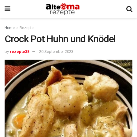
Home
Rezepte
Crock Pot Huhn und Knödel
by
rezepte38
20 September 2023