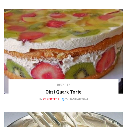
REZEPTE
Obst Quark Torte
BY
REZEPTE38
27 JANUAR 2024