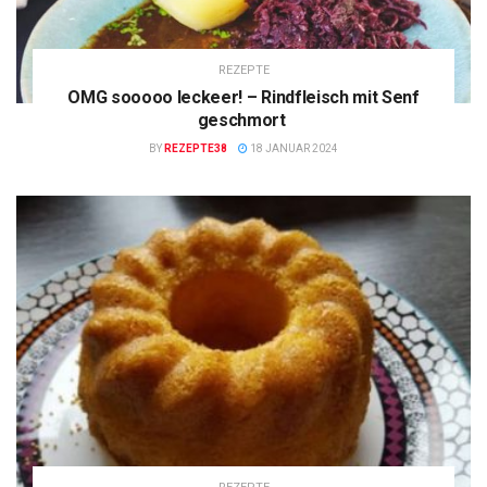
REZEPTE
OMG sooooo leckeer! – Rindfleisch mit Senf
geschmort
BY
REZEPTE38
18 JANUAR 2024