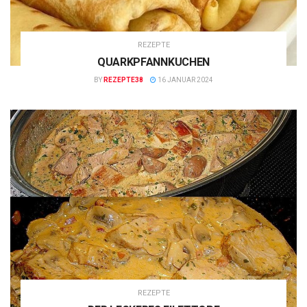
REZEPTE
QUARKPFANNKUCHEN
BY
REZEPTE38
16 JANUAR 2024
REZEPTE