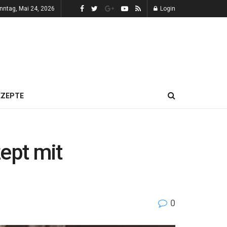
nntag, Mai 24, 2026
Login
EZEPTE
ept mit
0