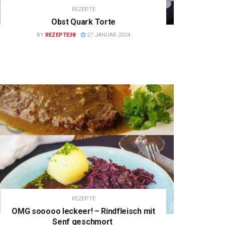
REZEPTE
Obst Quark Torte
BY
REZEPTE38
27 JANUAR 2024
REZEPTE
OMG sooooo leckeer! – Rindfleisch mit
Senf geschmort