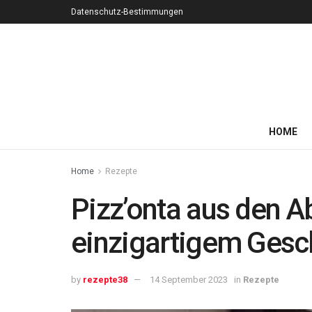
Datenschutz-Bestimmungen
HOME
Home
Rezepte
Pizz’onta aus den A
einzigartigem Ges
by
rezepte38
14 September 2023
in
Rezepte