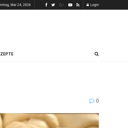
nntag, Mai 24, 2026
Login
EZEPTE
0