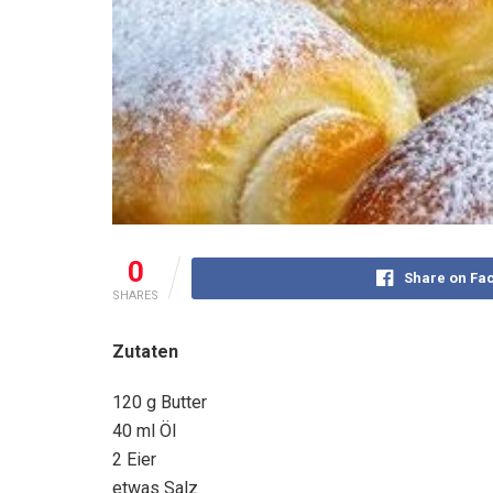
0
Share on Fa
SHARES
Zutaten
120 g Butter
40 ml Öl
2 Eier
etwas Salz