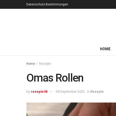
Datenschutz-Bestimmungen
HOME
Home
Rezepte
Omas Rollen
by
rezepte38
28 September 2023
in
Rezepte