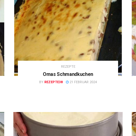
REZEPTE
Omas Schmandkuchen
BY
REZEPTE38
21 FEBRUAR 2024