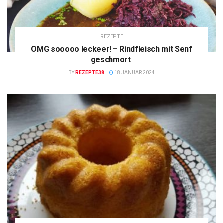
REZEPTE
OMG sooooo leckeer! – Rindfleisch mit Senf
geschmort
BY
REZEPTE38
18 JANUAR 2024