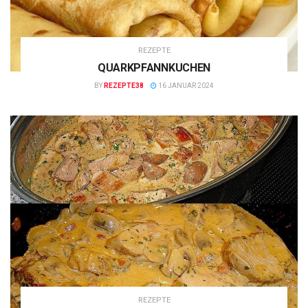
REZEPTE
QUARKPFANNKUCHEN
BY
REZEPTE38
16 JANUAR 2024
REZEPTE