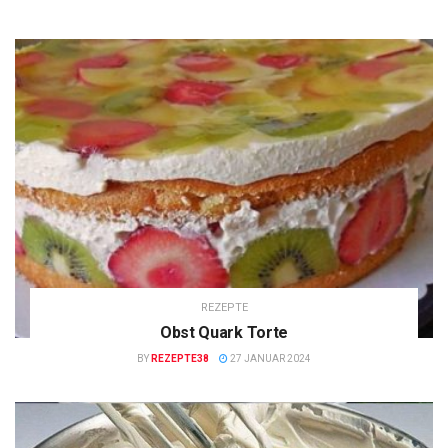
REZEPTE
Obst Quark Torte
BY
REZEPTE38
27 JANUAR 2024