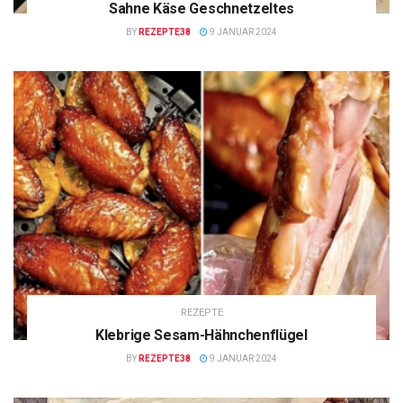
Sahne Käse Geschnetzeltes
BY
REZEPTE38
9 JANUAR 2024
REZEPTE
Klebrige Sesam-Hähnchenflügel
BY
REZEPTE38
9 JANUAR 2024