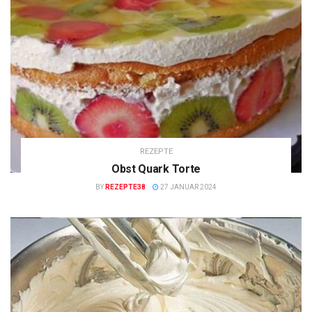
REZEPTE
Obst Quark Torte
BY
REZEPTE38
27 JANUAR 2024