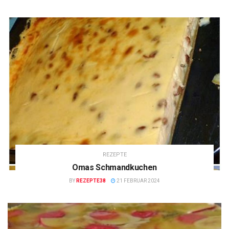
REZEPTE
Omas Schmandkuchen
BY
REZEPTE38
21 FEBRUAR 2024