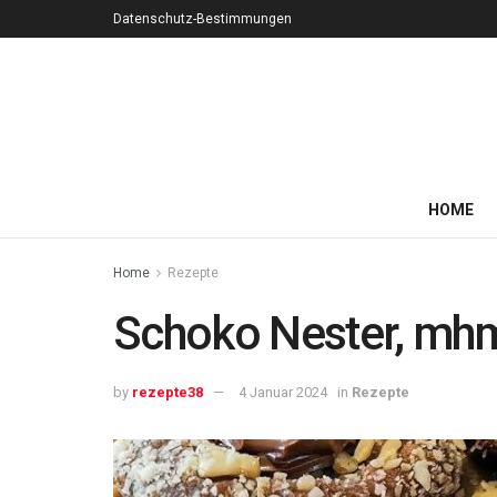
Datenschutz-Bestimmungen
HOME
Home
Rezepte
Schoko Nester, mh
by
rezepte38
4 Januar 2024
in
Rezepte