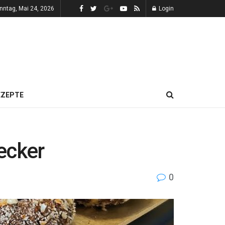
nntag, Mai 24, 2026
Login
EZEPTE
ecker
0