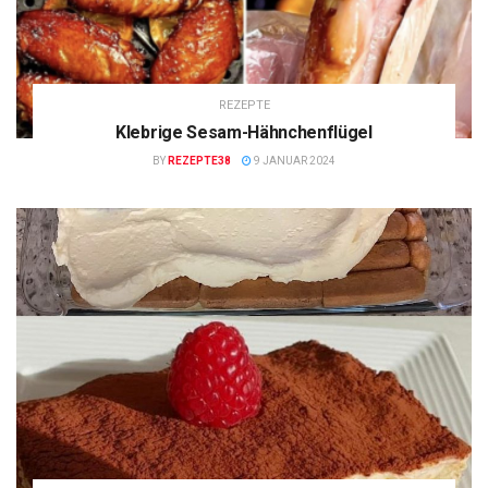
REZEPTE
Klebrige Sesam-Hähnchenflügel
BY
REZEPTE38
9 JANUAR 2024