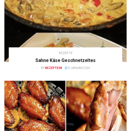
REZEPTE
Sahne Käse Geschnetzeltes
BY
REZEPTE38
9 JANUAR 2024