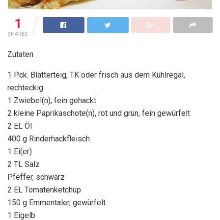
1
SHARES
Zutaten
1 Pck. Blätterteig, TK oder frisch aus dem Kühlregal,
rechteckig
1 Zwiebel(n), fein gehackt
2 kleine Paprikaschote(n), rot und grün, fein gewürfelt
2 EL Öl
400 g Rinderhackfleisch
1 Ei(er)
2 TL Salz
Pfeffer, schwarz
2 EL Tomatenketchup
150 g Emmentaler, gewürfelt
1 Eigelb