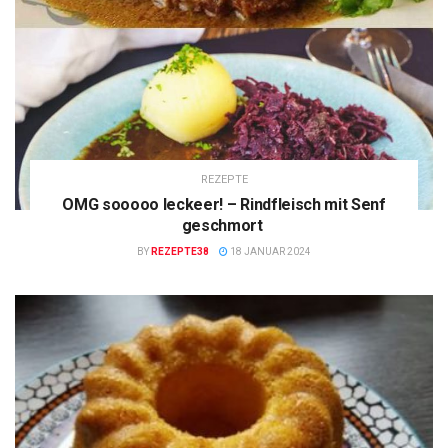
REZEPTE
OMG sooooo leckeer! – Rindfleisch mit Senf
geschmort
BY
REZEPTE38
18 JANUAR 2024