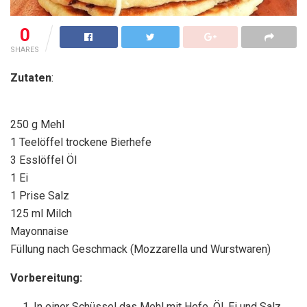
0
SHARES
Zutaten
:
250 g Mehl
1 Teelöffel trockene Bierhefe
3 Esslöffel Öl
1 Ei
1 Prise Salz
125 ml Milch
Mayonnaise
Füllung nach Geschmack (Mozzarella und Wurstwaren)
Vorbereitung:
In einer Schüssel das Mehl mit Hefe, Öl, Ei und Salz