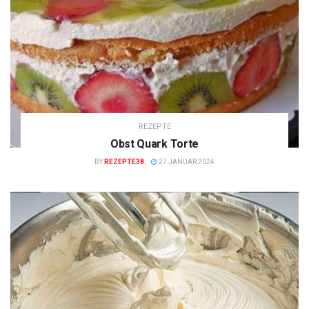
REZEPTE
Obst Quark Torte
BY
REZEPTE38
27 JANUAR 2024