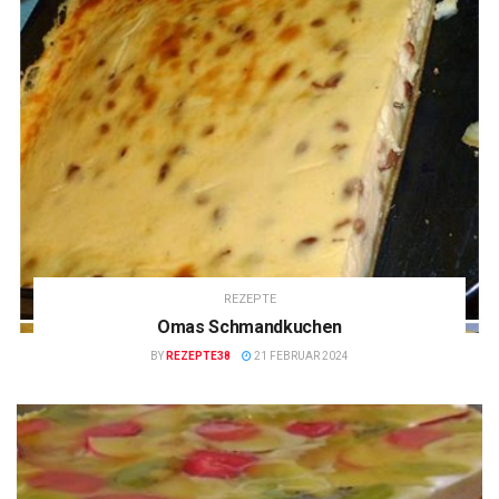
REZEPTE
Omas Schmandkuchen
BY
REZEPTE38
21 FEBRUAR 2024