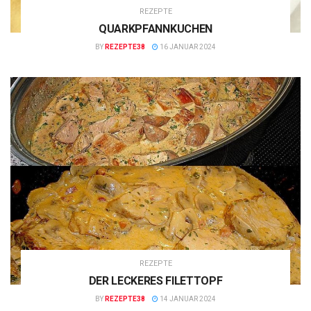
REZEPTE
QUARKPFANNKUCHEN
BY
REZEPTE38
16 JANUAR 2024
REZEPTE
DER LECKERES FILETTOPF
BY
REZEPTE38
14 JANUAR 2024