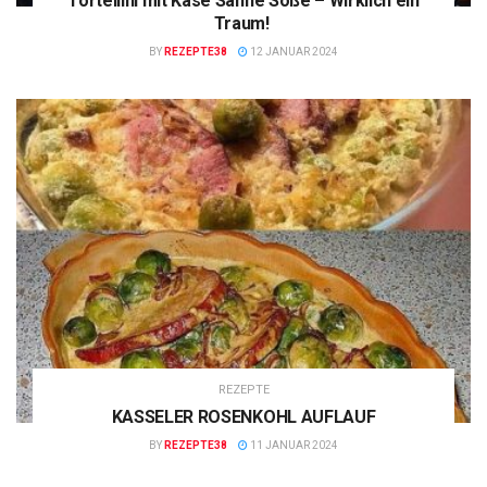
Tortellini mit Käse Sahne Soße – Wirklich ein
Traum!
BY
REZEPTE38
12 JANUAR 2024
REZEPTE
KASSELER ROSENKOHL AUFLAUF
BY
REZEPTE38
11 JANUAR 2024