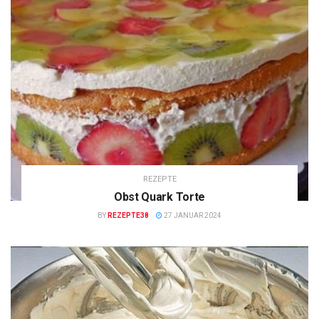
REZEPTE
Obst Quark Torte
BY
REZEPTE38
27 JANUAR 2024