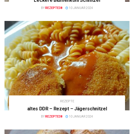
Leckere Blumenkohl Schnitzel
BY
REZEPTE38
10 JANUAR 2024
REZEPTE
altes DDR – Rezept – Jägerschnitzel
BY
REZEPTE38
10 JANUAR 2024