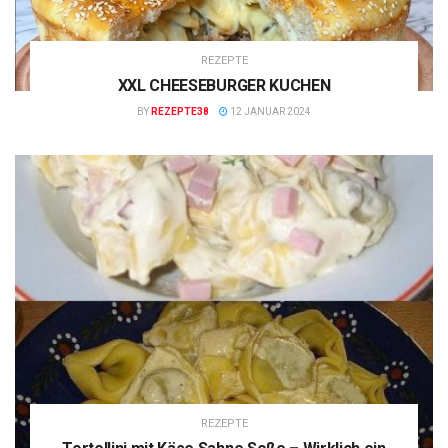
REZEPTE
XXL CHEESEBURGER KUCHEN
BY
REZEPTE38
12 JANUAR 2024
REZEPTE