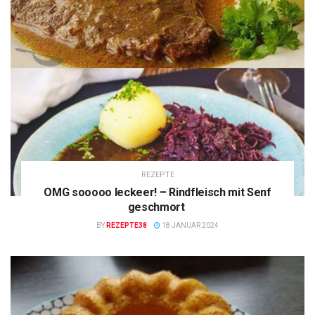
REZEPTE
OMG sooooo leckeer! – Rindfleisch mit Senf
geschmort
BY
REZEPTE38
18 JANUAR 2024