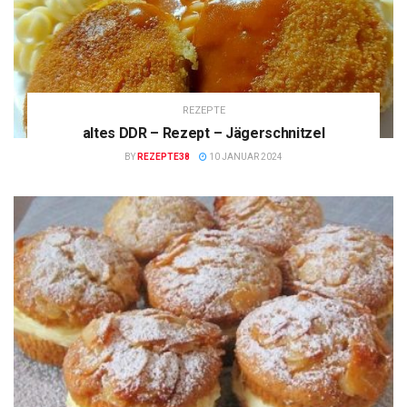
REZEPTE
altes DDR – Rezept – Jägerschnitzel
BY
REZEPTE38
10 JANUAR 2024