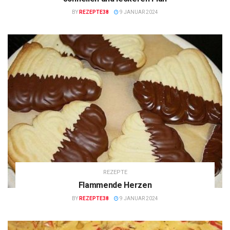
BY
REZEPTE38
9 JANUAR 2024
REZEPTE
Flammende Herzen
BY
REZEPTE38
9 JANUAR 2024