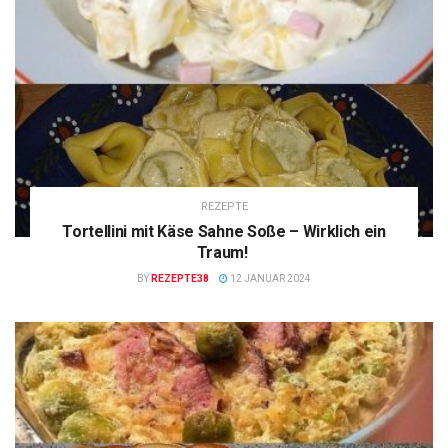
REZEPTE
Tortellini mit Käse Sahne Soße – Wirklich ein
Traum!
BY
REZEPTE38
12 JANUAR 2024