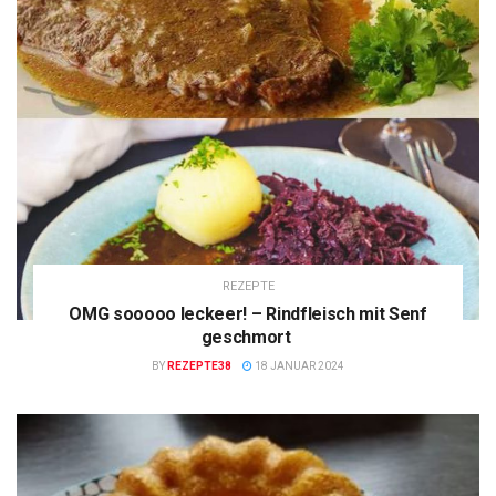
REZEPTE
OMG sooooo leckeer! – Rindfleisch mit Senf
geschmort
BY
REZEPTE38
18 JANUAR 2024