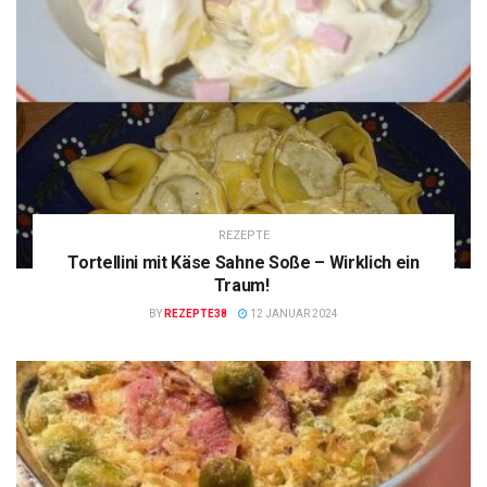
REZEPTE
Tortellini mit Käse Sahne Soße – Wirklich ein
Traum!
BY
REZEPTE38
12 JANUAR 2024