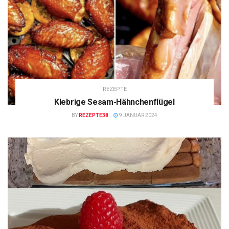
REZEPTE
Klebrige Sesam-Hähnchenflügel
BY
REZEPTE38
9 JANUAR 2024