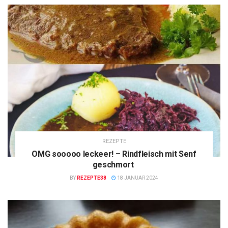
REZEPTE
OMG sooooo leckeer! – Rindfleisch mit Senf
geschmort
BY
REZEPTE38
18 JANUAR 2024