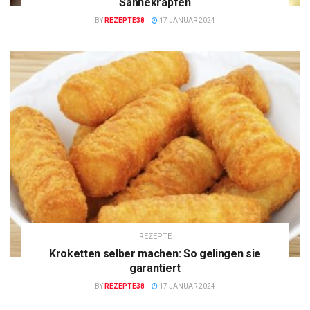
Sahnekrapfen
BY
REZEPTE38
17 JANUAR 2024
REZEPTE
Kroketten selber machen: So gelingen sie
garantiert
BY
REZEPTE38
17 JANUAR 2024