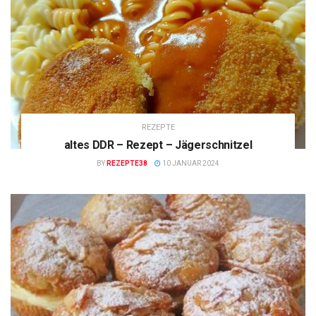
REZEPTE
altes DDR – Rezept – Jägerschnitzel
BY
REZEPTE38
10 JANUAR 2024