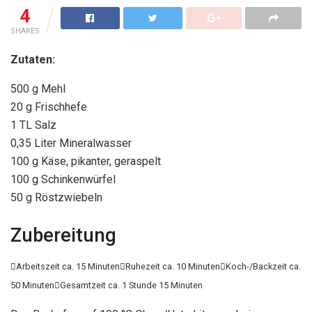
4
SHARES
Zutaten:
500 g Mehl
20 g Frischhefe
1 TL Salz
0,35 Liter Mineralwasser
100 g Käse, pikanter, geraspelt
100 g Schinkenwürfel
50 g Röstzwiebeln
Zubereitung

Arbeitszeit ca. 15 Minuten

Ruhezeit ca. 10 Minuten

Koch-/Backzeit ca.
50 Minuten

Gesamtzeit ca. 1 Stunde 15 Minuten