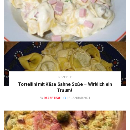
REZEPTE
Tortellini mit Käse Sahne Soße – Wirklich ein
Traum!
BY
REZEPTE38
12 JANUAR 2024