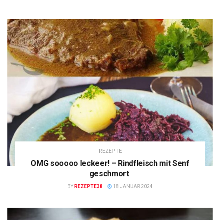
REZEPTE
OMG sooooo leckeer! – Rindfleisch mit Senf
geschmort
BY
REZEPTE38
18 JANUAR 2024