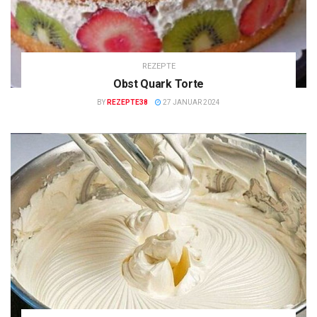
REZEPTE
Obst Quark Torte
BY
REZEPTE38
27 JANUAR 2024