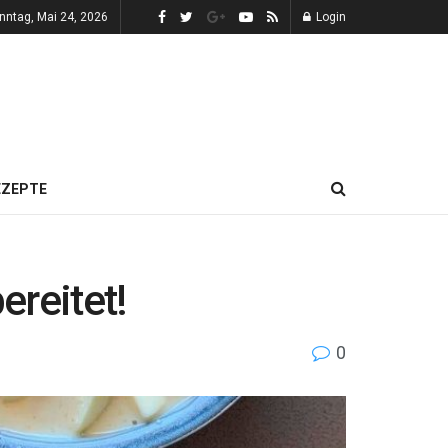
nntag, Mai 24, 2026
Login
EZEPTE
ereitet!
0