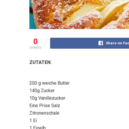
0
Share on Fa
SHARES
ZUTATEN:
200 g weiche Butter
140g Zucker
10g Vanillezucker
Eine Prise Salz
Zitronenschale
1 Ei
1 Eigelb