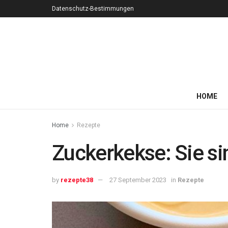
Datenschutz-Bestimmungen
HOME
Home
Rezepte
Zuckerkekse: Sie si
by
rezepte38
27 September 2023
in
Rezepte