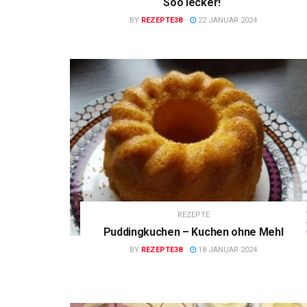
Soo lecker!
BY
REZEPTE38
22 JANUAR 2024
REZEPTE
Puddingkuchen – Kuchen ohne Mehl
BY
REZEPTE38
18 JANUAR 2024