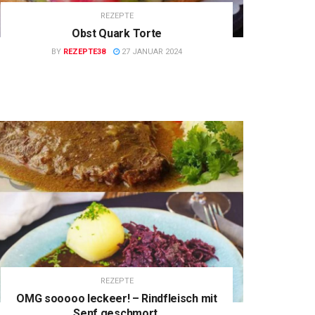
REZEPTE
Obst Quark Torte
BY
REZEPTE38
27 JANUAR 2024
REZEPTE
OMG sooooo leckeer! – Rindfleisch mit
Senf geschmort