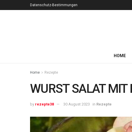
Datenschutz-Bestimmungen
HOME
Home
Rezepte
WURST SALAT MIT 
by
rezepte38
30 August 2023
in
Rezepte