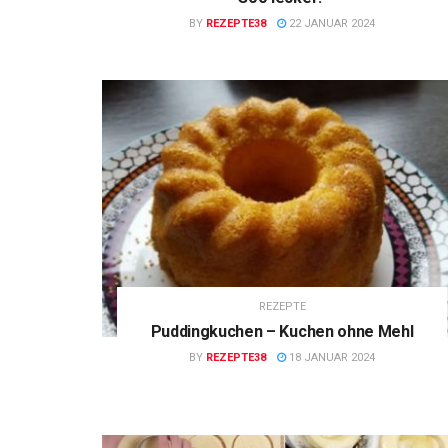
BY
REZEPTE38
22 JANUAR 2024
REZEPTE
Puddingkuchen – Kuchen ohne Mehl
BY
REZEPTE38
18 JANUAR 2024