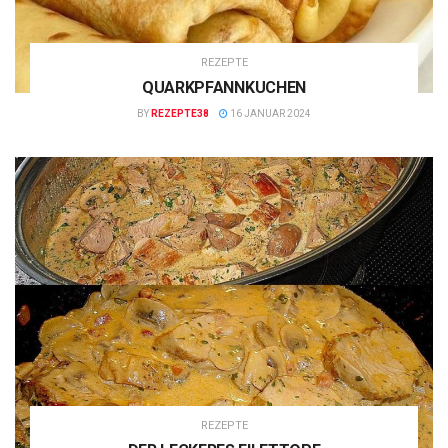
REZEPTE
QUARKPFANNKUCHEN
BY
REZEPTE38
16 JANUAR 2024
REZEPTE