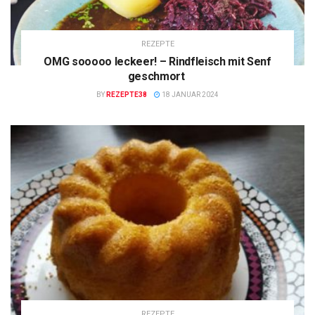
REZEPTE
OMG sooooo leckeer! – Rindfleisch mit Senf
geschmort
BY
REZEPTE38
18 JANUAR 2024
REZEPTE