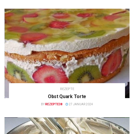
REZEPTE
Obst Quark Torte
BY
REZEPTE38
27 JANUAR 2024