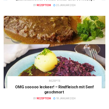
BY
REZEPTE38
20 JANUAR 2024
REZEPTE
OMG sooooo leckeer! – Rindfleisch mit Senf
geschmort
BY
REZEPTE38
18 JANUAR 2024