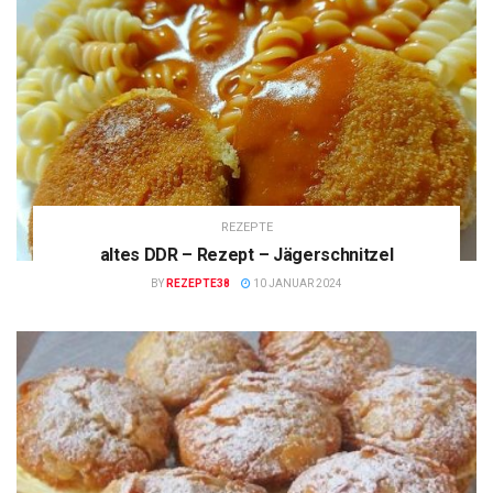
REZEPTE
altes DDR – Rezept – Jägerschnitzel
BY
REZEPTE38
10 JANUAR 2024