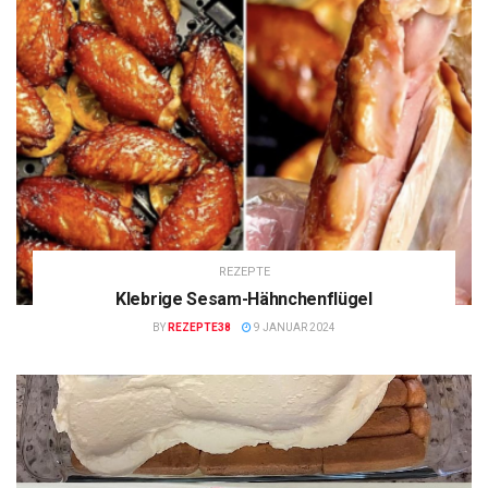
REZEPTE
Klebrige Sesam-Hähnchenflügel
BY
REZEPTE38
9 JANUAR 2024