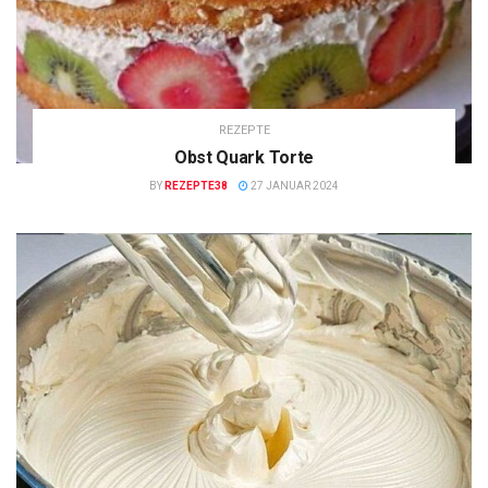
REZEPTE
Obst Quark Torte
BY
REZEPTE38
27 JANUAR 2024