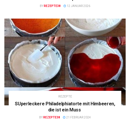
BY
REZEPTE38
12 JANUAR 2026
REZEPTE
SUperleckere Philadelphiatorte mit Himbeeren,
die ist ein Muss
BY
REZEPTE38
21 FEBRUAR 2024