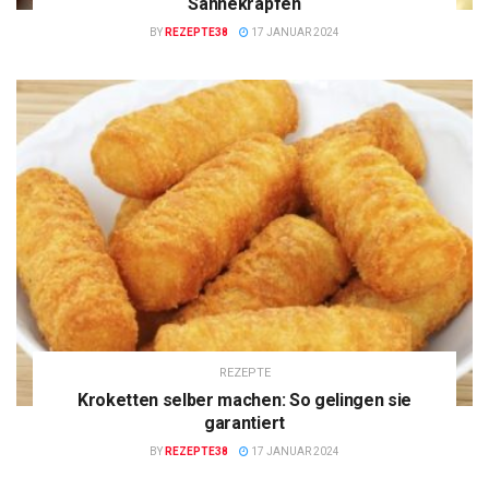
Sahnekrapfen
BY
REZEPTE38
17 JANUAR 2024
REZEPTE
Kroketten selber machen: So gelingen sie
garantiert
BY
REZEPTE38
17 JANUAR 2024