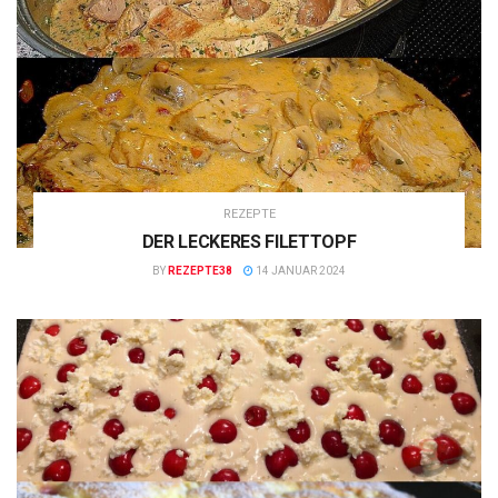
REZEPTE
DER LECKERES FILETTOPF
BY
REZEPTE38
14 JANUAR 2024