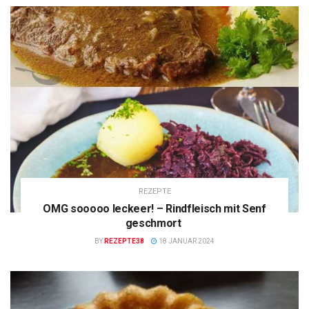
REZEPTE
OMG sooooo leckeer! – Rindfleisch mit Senf
geschmort
BY
REZEPTE38
18 JANUAR 2024