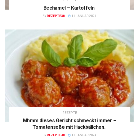
REZEPTE
Bechamel – Kartoffeln
BY
REZEPTE38
11 JANUAR 2024
REZEPTE
Mhmm dieses Gericht schmeckt immer –
Tomatensoße mit Hackbällchen.
BY
REZEPTE38
11 JANUAR 2024