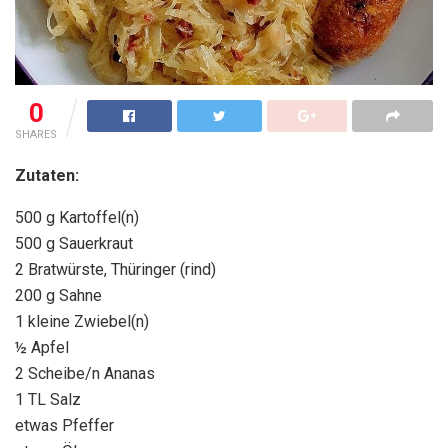
0
SHARES
Zutaten:
500 g Kartoffel(n)
500 g Sauerkraut
2 Bratwürste, Thüringer (rind)
200 g Sahne
1 kleine Zwiebel(n)
½ Apfel
2 Scheibe/n Ananas
1 TL Salz
etwas Pfeffer