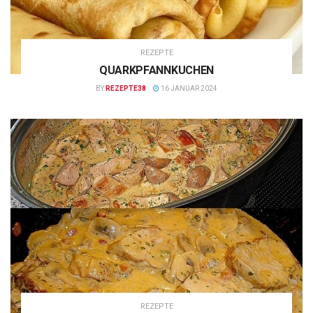
REZEPTE
QUARKPFANNKUCHEN
BY
REZEPTE38
16 JANUAR 2024
REZEPTE