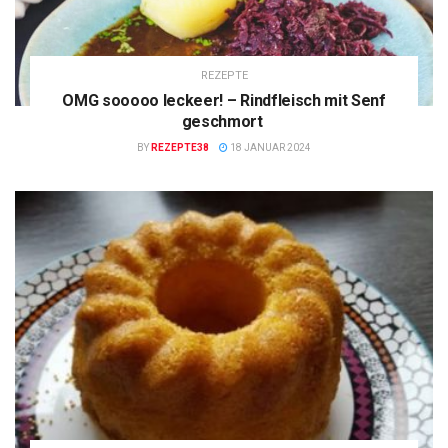
REZEPTE
OMG sooooo leckeer! – Rindfleisch mit Senf
geschmort
BY
REZEPTE38
18 JANUAR 2024