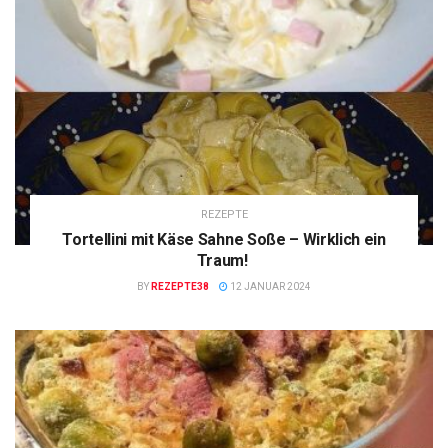
REZEPTE
Tortellini mit Käse Sahne Soße – Wirklich ein
Traum!
BY
REZEPTE38
12 JANUAR 2024