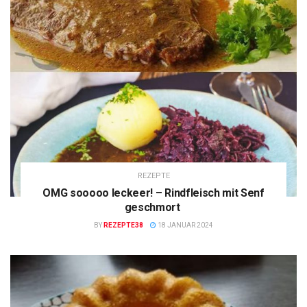
REZEPTE
OMG sooooo leckeer! – Rindfleisch mit Senf
geschmort
BY
REZEPTE38
18 JANUAR 2024