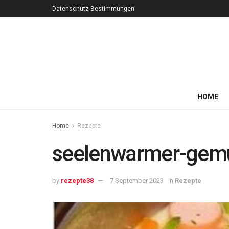
Datenschutz-Bestimmungen
HOME
Home
Rezepte
seelenwarmer-gemu
by
rezepte38
7 September 2023
in
Rezepte