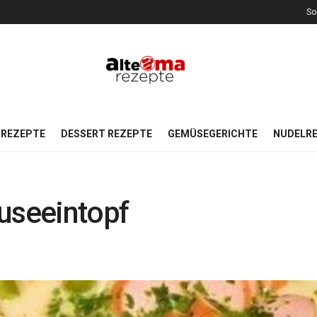
So
REZEPTE
DESSERT REZEPTE
GEMÜSEGERICHTE
NUDELR
seeintopf