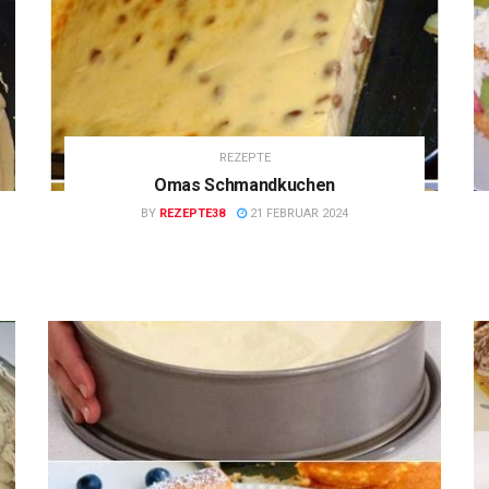
REZEPTE
Omas Schmandkuchen
BY
REZEPTE38
21 FEBRUAR 2024