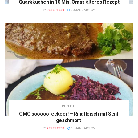
Quarkkuchen in 10 Min. Omas älteres Rezept
BY
REZEPTE38
20 JANUAR 2024
REZEPTE
OMG sooooo leckeer! – Rindfleisch mit Senf
geschmort
BY
REZEPTE38
18 JANUAR 2024