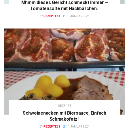
Mhmm dieses Gericht schmeckt immer –
Tomatensoße mit Hackbällchen.
BY
REZEPTE38
11 JANUAR 2024
REZEPTE
Schweinenacken mit Biersauce, Einfach
Schmakofatz!
BY
REZEPTE38
11 JANUAR 2024