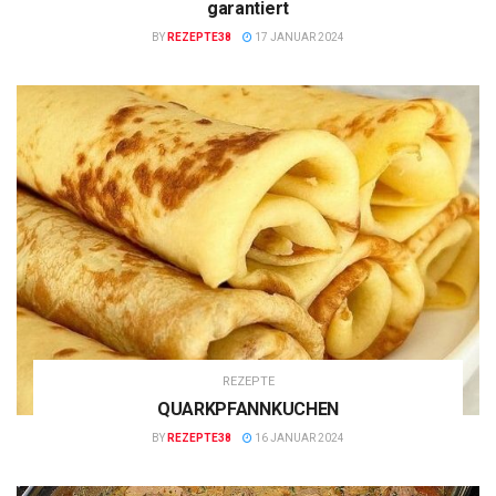
garantiert
BY
REZEPTE38
17 JANUAR 2024
REZEPTE
QUARKPFANNKUCHEN
BY
REZEPTE38
16 JANUAR 2024