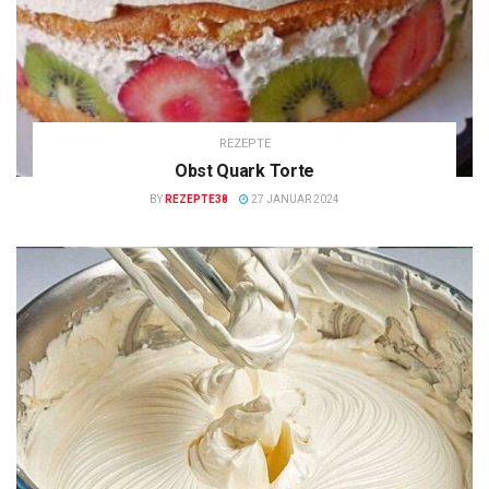
REZEPTE
Obst Quark Torte
BY
REZEPTE38
27 JANUAR 2024