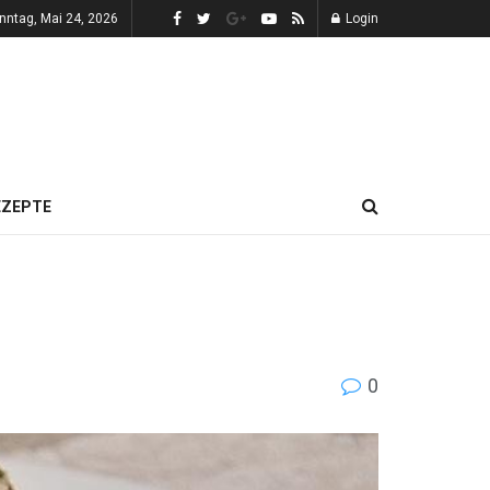
nntag, Mai 24, 2026
Login
EZEPTE
0