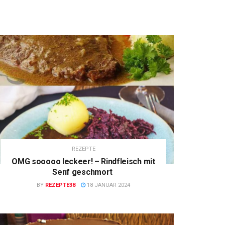
REZEPTE
OMG sooooo leckeer! – Rindfleisch mit
Senf geschmort
BY
REZEPTE38
18 JANUAR 2024