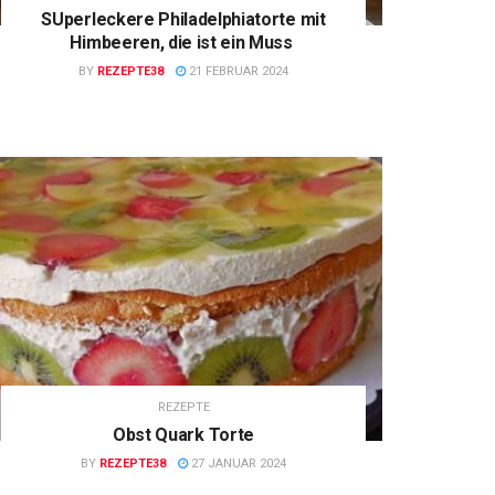
SUperleckere Philadelphiatorte mit
Himbeeren, die ist ein Muss
BY
REZEPTE38
21 FEBRUAR 2024
REZEPTE
Obst Quark Torte
BY
REZEPTE38
27 JANUAR 2024