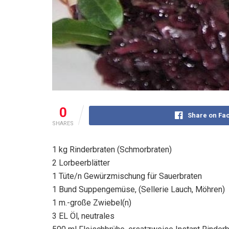
0
Share on Fa
SHARES
1 kg Rinderbraten (Schmorbraten)
2 Lorbeerblätter
1 Tüte/n Gewürzmischung für Sauerbraten
1 Bund Suppengemüse, (Sellerie Lauch, Möhren)
1 m.-große Zwiebel(n)
3 EL Öl, neutrales