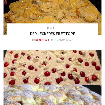
REZEPTE
DER LECKERES FILETTOPF
BY
REZEPTE38
14 JANUAR 2024