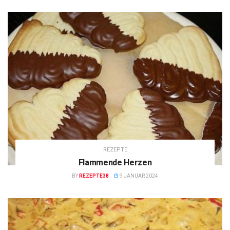
REZEPTE
Flammende Herzen
BY
REZEPTE38
9 JANUAR 2024