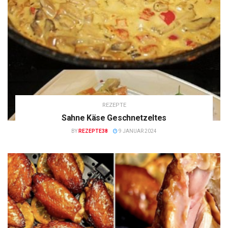
REZEPTE
Sahne Käse Geschnetzeltes
BY
REZEPTE38
9 JANUAR 2024