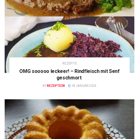
REZEPTE
OMG sooooo leckeer! – Rindfleisch mit Senf
geschmort
BY
REZEPTE38
18 JANUAR 2024