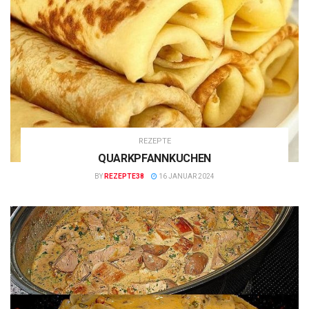
REZEPTE
QUARKPFANNKUCHEN
BY
REZEPTE38
16 JANUAR 2024