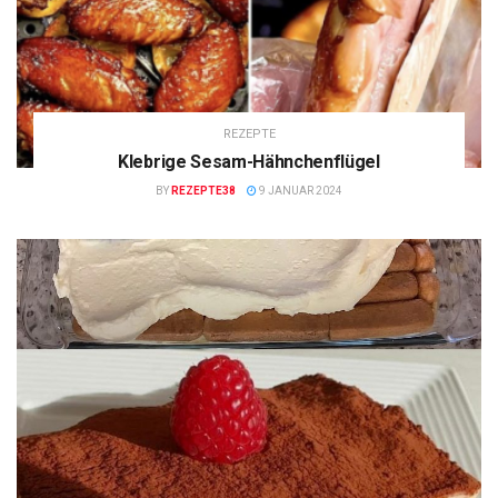
REZEPTE
Klebrige Sesam-Hähnchenflügel
BY
REZEPTE38
9 JANUAR 2024