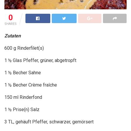
0
SHARES
Zutaten
600 g Rinderfilet(s)
1 ½ Glas Pfeffer, grüner, abgetropft
1 ½ Becher Sahne
1 ½ Becher Crème fraîche
150 ml Rinderfond
1 ½ Prise(n) Salz
3 TL, gehäuft Pfeffer, schwarzer, gemörsert