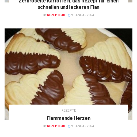
Zerbröselte Kartoffeln: das Rezept für einen
schnellen und leckeren Flan
BY
REZEPTE38
9 JANUAR 2024
REZEPTE
Flammende Herzen
BY
REZEPTE38
9 JANUAR 2024