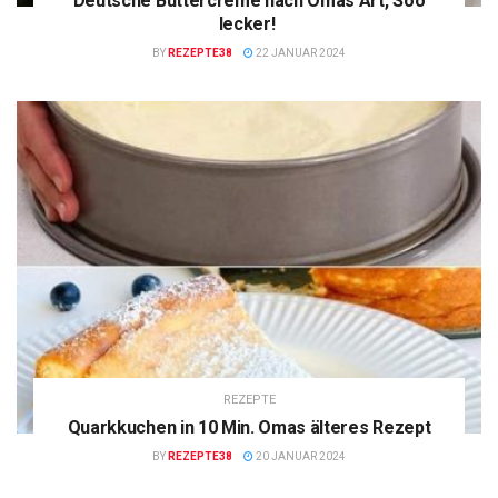
Deutsche Buttercreme nach Omas Art, Soo
lecker!
BY
REZEPTE38
22 JANUAR 2024
REZEPTE
Quarkkuchen in 10 Min. Omas älteres Rezept
BY
REZEPTE38
20 JANUAR 2024