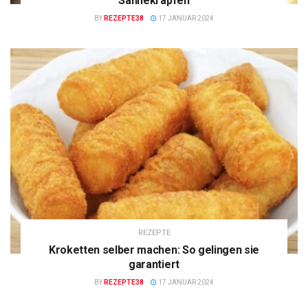
Sahnekrapfen
BY
REZEPTE38
17 JANUAR 2024
REZEPTE
Kroketten selber machen: So gelingen sie
garantiert
BY
REZEPTE38
17 JANUAR 2024