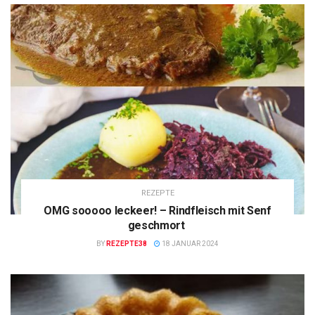
REZEPTE
OMG sooooo leckeer! – Rindfleisch mit Senf
geschmort
BY
REZEPTE38
18 JANUAR 2024