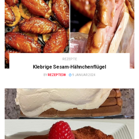
REZEPTE
Klebrige Sesam-Hähnchenflügel
BY
REZEPTE38
9 JANUAR 2024