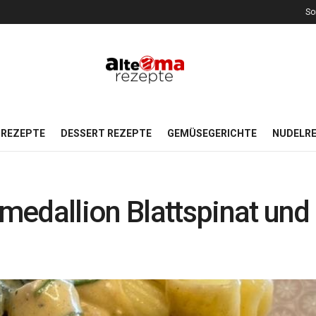
So
REZEPTE
DESSERT REZEPTE
GEMÜSEGERICHTE
NUDELR
medallion Blattspinat un