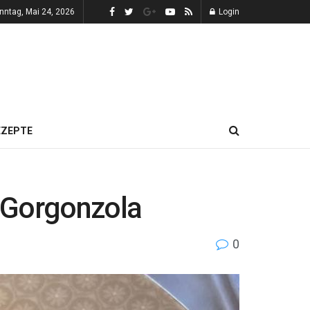
nntag, Mai 24, 2026
Login
EZEPTE
d Gorgonzola
0