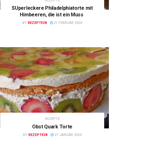
REZEPTE
SUperleckere Philadelphiatorte mit
Himbeeren, die ist ein Muss
BY
REZEPTE38
21 FEBRUAR 2024
REZEPTE
Obst Quark Torte
BY
REZEPTE38
27 JANUAR 2024