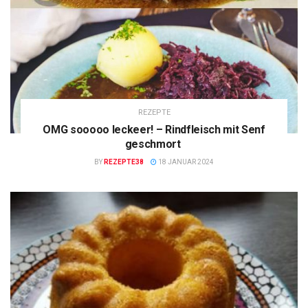
REZEPTE
OMG sooooo leckeer! – Rindfleisch mit Senf
geschmort
BY
REZEPTE38
18 JANUAR 2024