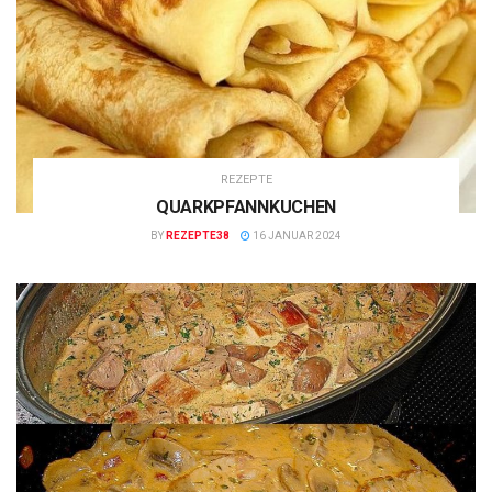
REZEPTE
QUARKPFANNKUCHEN
BY
REZEPTE38
16 JANUAR 2024