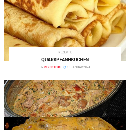
REZEPTE
QUARKPFANNKUCHEN
BY
REZEPTE38
16 JANUAR 2024