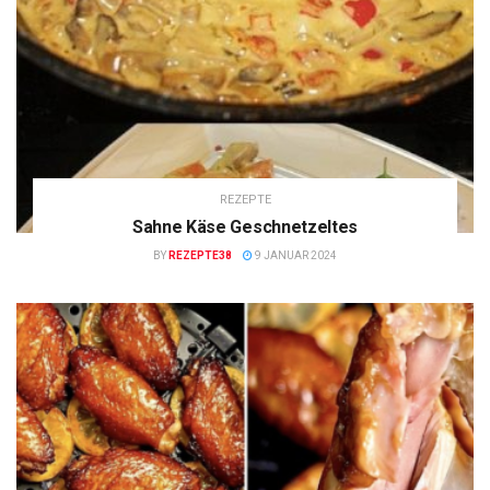
REZEPTE
Sahne Käse Geschnetzeltes
BY
REZEPTE38
9 JANUAR 2024