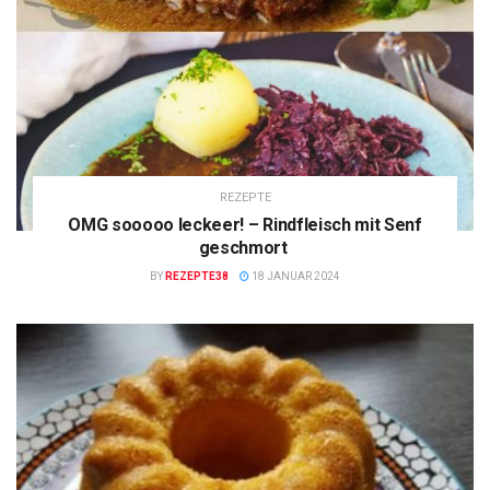
REZEPTE
OMG sooooo leckeer! – Rindfleisch mit Senf
geschmort
BY
REZEPTE38
18 JANUAR 2024