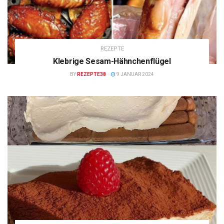
REZEPTE
Klebrige Sesam-Hähnchenflügel
BY
REZEPTE38
9 JANUAR 2024