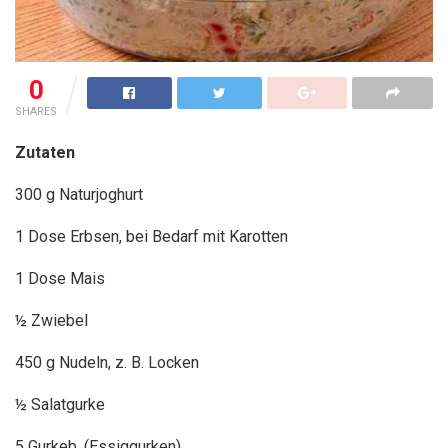
0
SHARES
Zutaten
300 g Naturjoghurt
1 Dose Erbsen, bei Bedarf mit Karotten
1
Dose Mais
½ Zwiebel
450 g Nudeln, z. B. Locken
½ Salatgurke
5 Gurkeb, (Essiggurken)