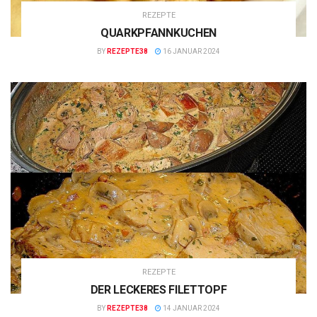
REZEPTE
QUARKPFANNKUCHEN
BY
REZEPTE38
16 JANUAR 2024
REZEPTE
DER LECKERES FILETTOPF
BY
REZEPTE38
14 JANUAR 2024