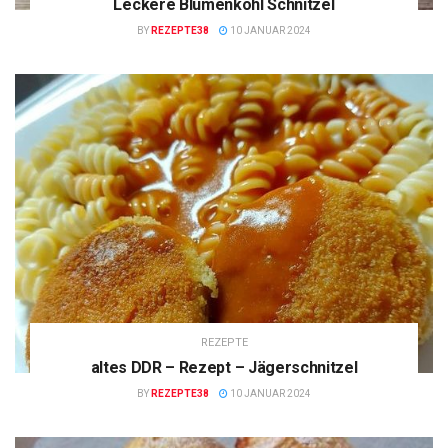
Leckere Blumenkohl Schnitzel
BY
REZEPTE38
10 JANUAR 2024
REZEPTE
altes DDR – Rezept – Jägerschnitzel
BY
REZEPTE38
10 JANUAR 2024