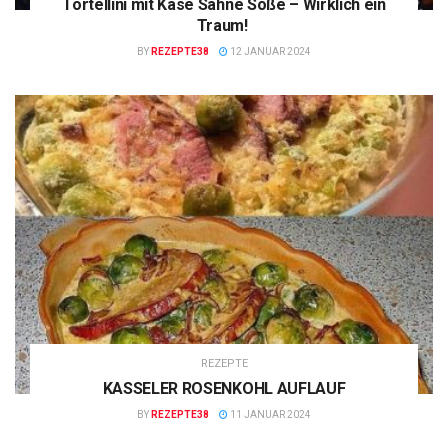
Tortellini mit Käse Sahne Soße – Wirklich ein
Traum!
BY
REZEPTE38
12 JANUAR 2024
REZEPTE
KASSELER ROSENKOHL AUFLAUF
BY
REZEPTE38
11 JANUAR 2024