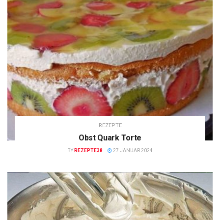
REZEPTE
Obst Quark Torte
BY
REZEPTE38
27 JANUAR 2024