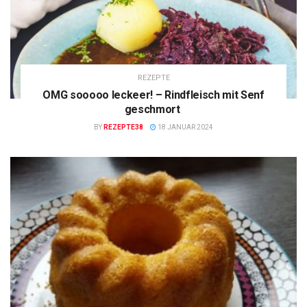
REZEPTE
OMG sooooo leckeer! – Rindfleisch mit Senf
geschmort
BY
REZEPTE38
18 JANUAR 2024