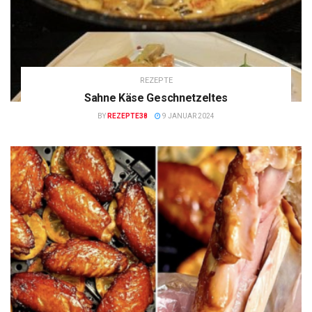
REZEPTE
Sahne Käse Geschnetzeltes
BY
REZEPTE38
9 JANUAR 2024