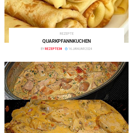
REZEPTE
QUARKPFANNKUCHEN
BY
REZEPTE38
16 JANUAR 2024