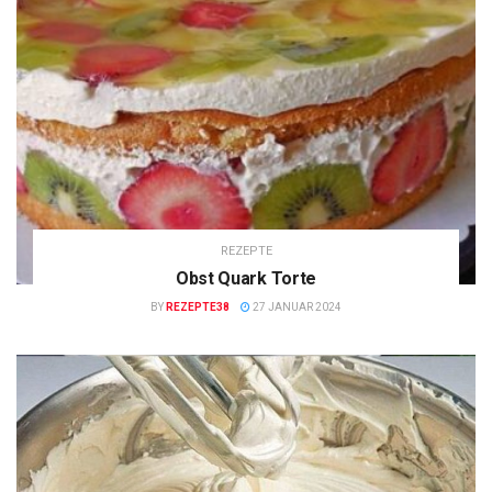
REZEPTE
Obst Quark Torte
BY
REZEPTE38
27 JANUAR 2024