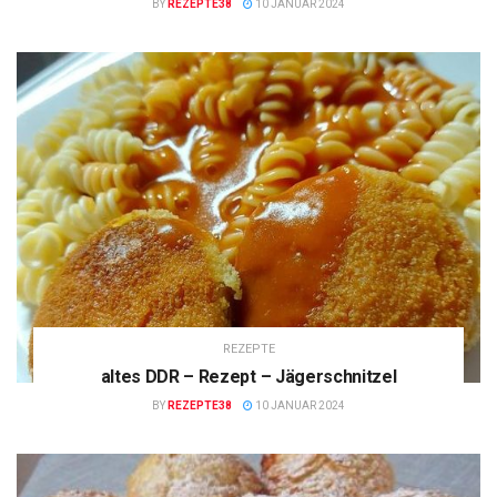
BY
REZEPTE38
10 JANUAR 2024
REZEPTE
altes DDR – Rezept – Jägerschnitzel
BY
REZEPTE38
10 JANUAR 2024