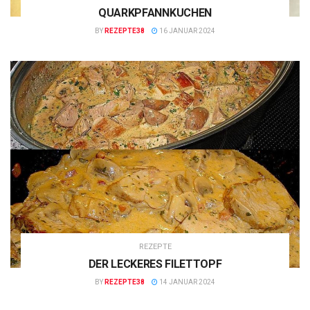
QUARKPFANNKUCHEN
BY
REZEPTE38
16 JANUAR 2024
REZEPTE
DER LECKERES FILETTOPF
BY
REZEPTE38
14 JANUAR 2024