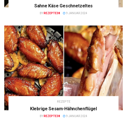
Sahne Käse Geschnetzeltes
BY
REZEPTE38
9 JANUAR 2024
REZEPTE
Klebrige Sesam-Hähnchenflügel
BY
REZEPTE38
9 JANUAR 2024