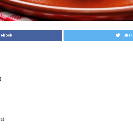
cebook
Shar
)
a)