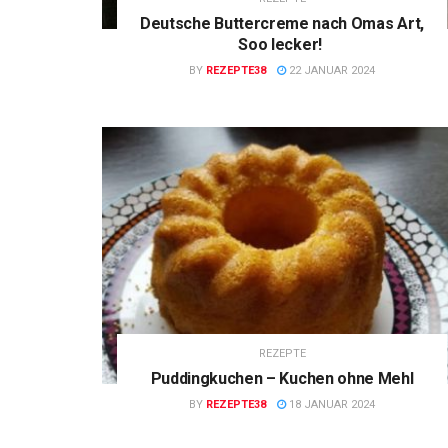
Deutsche Buttercreme nach Omas Art,
Soo lecker!
BY
REZEPTE38
22 JANUAR 2024
REZEPTE
Puddingkuchen – Kuchen ohne Mehl
BY
REZEPTE38
18 JANUAR 2024