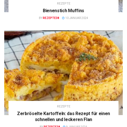
REZEPTE
Bienenstich Muffins
BY
REZEPTE38
10 JANUAR 2024
REZEPTE
Zerbröselte Kartoffeln: das Rezept für einen
schnellen und leckeren Flan
BY
REZEPTE38
9 JANUAR 2024