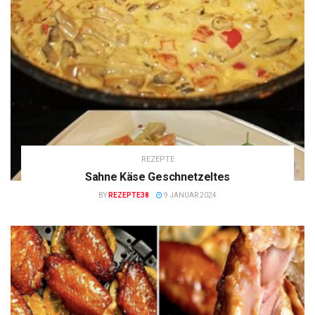
REZEPTE
Sahne Käse Geschnetzeltes
BY
REZEPTE38
9 JANUAR 2024