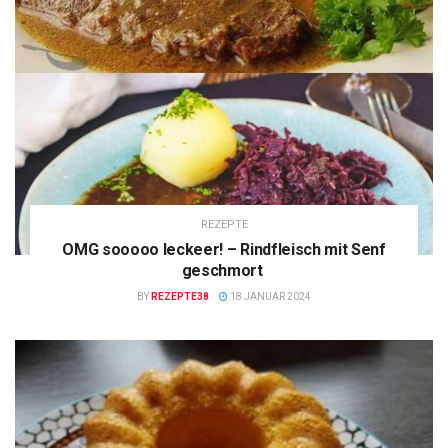
REZEPTE
OMG sooooo leckeer! – Rindfleisch mit Senf
geschmort
BY
REZEPTE38
18 JANUAR 2024