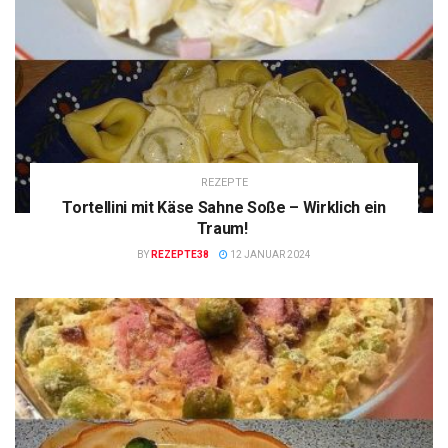
REZEPTE
Tortellini mit Käse Sahne Soße – Wirklich ein
Traum!
BY
REZEPTE38
12 JANUAR 2024