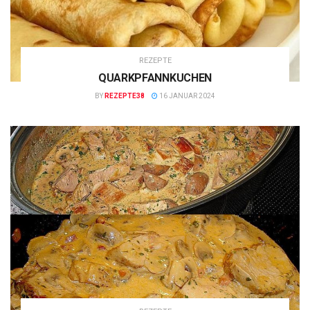
REZEPTE
QUARKPFANNKUCHEN
BY
REZEPTE38
16 JANUAR 2024