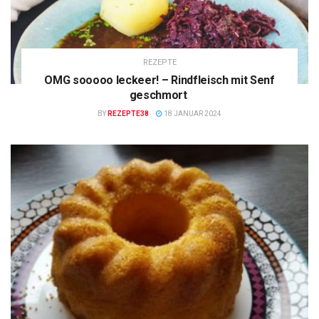
REZEPTE
OMG sooooo leckeer! – Rindfleisch mit Senf
geschmort
BY
REZEPTE38
18 JANUAR 2024