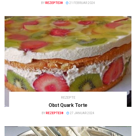
BY
REZEPTE38
21 FEBRUAR 2024
REZEPTE
Obst Quark Torte
BY
REZEPTE38
27 JANUAR 2024