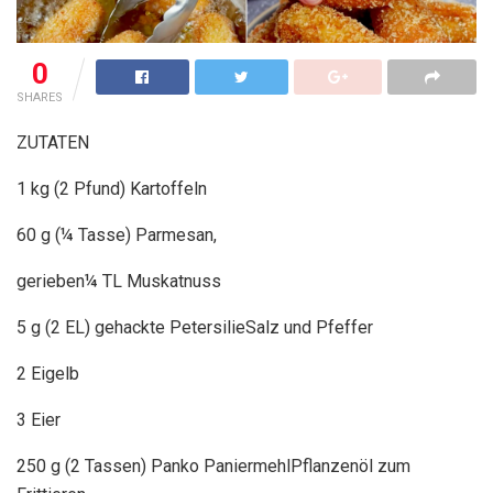
0
SHARES
ZUTATEN
1 kg (2 Pfund) Kartoffeln
60 g (¼ Tasse) Parmesan,
gerieben¼ TL Muskatnuss
5 g (2 EL) gehackte PetersilieSalz und Pfeffer
2 Eigelb
3 Eier
250 g (2 Tassen) Panko PaniermehlPflanzenöl zum