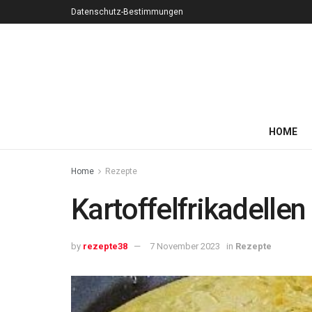
Datenschutz-Bestimmungen
HOME
Home
Rezepte
Kartoffelfrikadelle
by
rezepte38
7 November 2023
in
Rezepte