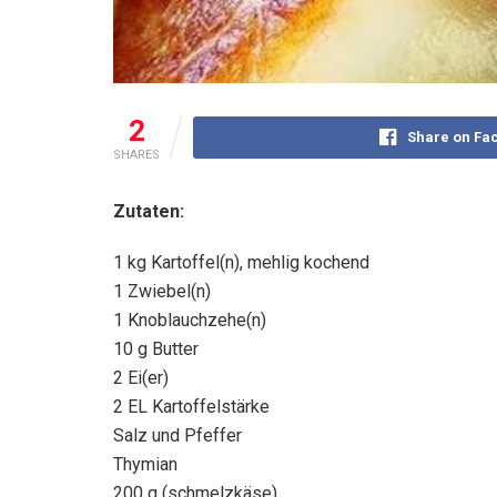
2
Share on Fa
SHARES
Zutaten:
1 kg Kartoffel(n), mehlig kochend
1 Zwiebel(n)
1 Knoblauchzehe(n)
10 g Butter
2 Ei(er)
2 EL Kartoffelstärke
Salz und Pfeffer
Thymian
200 g (schmelzkäse)