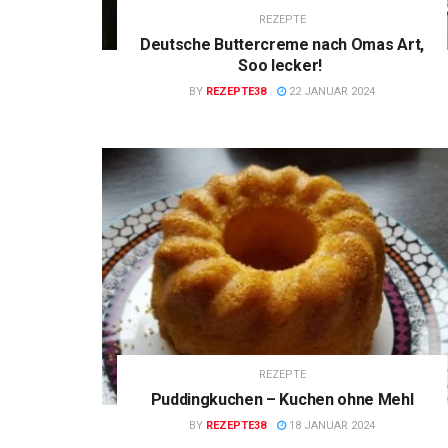
REZEPTE
Deutsche Buttercreme nach Omas Art,
Soo lecker!
BY
REZEPTE38
22 JANUAR 2024
REZEPTE
Puddingkuchen – Kuchen ohne Mehl
BY
REZEPTE38
18 JANUAR 2024