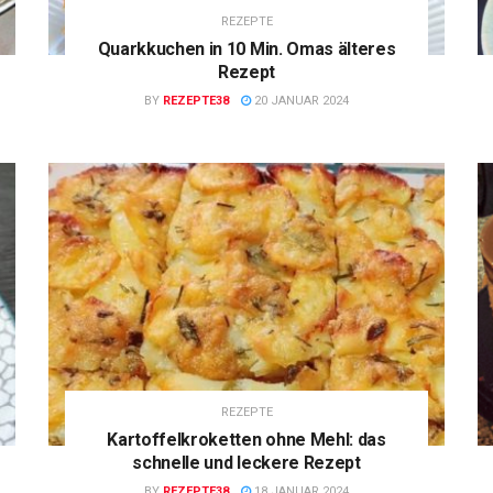
REZEPTE
Quarkkuchen in 10 Min. Omas älteres
Rezept
BY
REZEPTE38
20 JANUAR 2024
REZEPTE
Kartoffelkroketten ohne Mehl: das
schnelle und leckere Rezept
BY
REZEPTE38
18 JANUAR 2024