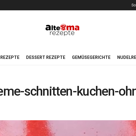
So
REZEPTE
DESSERT REZEPTE
GEMÜSEGERICHTE
NUDELR
eme-schnitten-kuchen-oh