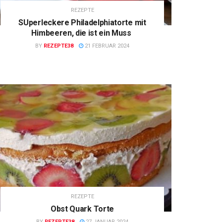
REZEPTE
SUperleckere Philadelphiatorte mit
Himbeeren, die ist ein Muss
BY
REZEPTE38
21 FEBRUAR 2024
REZEPTE
Obst Quark Torte
BY
REZEPTE38
27 JANUAR 2024