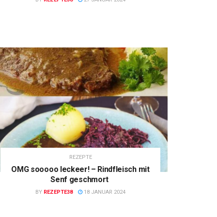
REZEPTE
OMG sooooo leckeer! – Rindfleisch mit
Senf geschmort
BY
REZEPTE38
18 JANUAR 2024