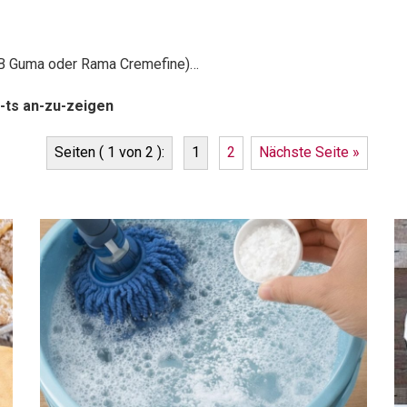
z.B Guma oder Rama Cremefine)…
-ts an-zu-zeigen
Seiten ( 1 von 2 ):
1
2
Nächste Seite »