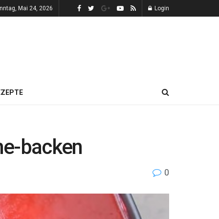
nntag, Mai 24, 2026
Login
EZEPTE
ne-backen
0