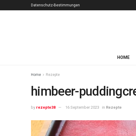
Datenschutz-Bestimmungen
HOME
Home
Rezepte
himbeer-puddingcr
by
rezepte38
16 September 2023
in
Rezepte